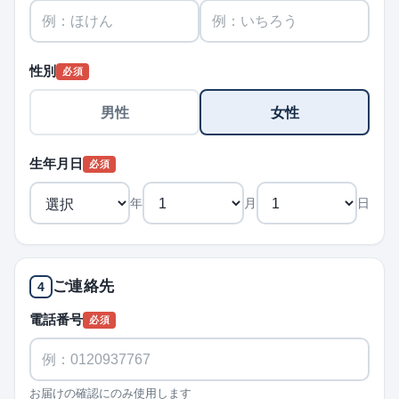
性別
必須
男性
女性
生年月日
必須
年
月
日
ご連絡先
4
電話番号
必須
お届けの確認にのみ使用します