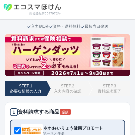
商標登録第6547972号
入力約1分
資料・送料無料
最短当日発送
STEP.1
STEP.2
STEP.3
必要な情報の入力
入力内容の確認
資料請求完了
資料請求する商品
1
必須
ネオdeいりょう健康プロモート
第一ネオ生命