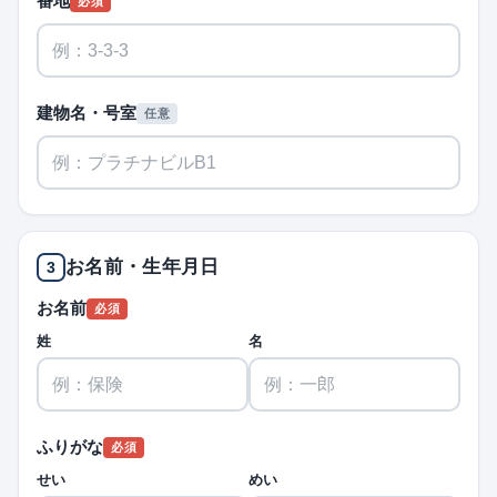
番地
必須
建物名・号室
任意
お名前・生年月日
3
お名前
必須
姓
名
ふりがな
必須
せい
めい