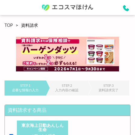
TOP
資料請求
STEP.1
STEP.2
STEP.3
必要な情報の入力
入力内容の確認
資料請求完了
資料請求する商品
東京海上日動あんしん
生命