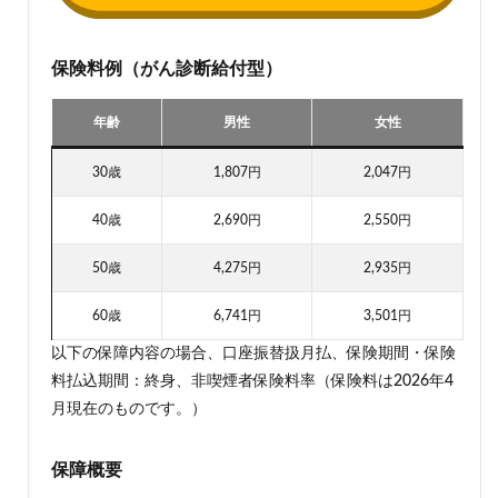
保険料例（がん診断給付型）
年齢
男性
女性
30歳
1,807円
2,047円
40歳
2,690円
2,550円
50歳
4,275円
2,935円
60歳
6,741円
3,501円
以下の保障内容の場合、口座振替扱月払、保険期間・保険
料払込期間：終身、非喫煙者保険料率（保険料は2026年4
月現在のものです。）
保障概要