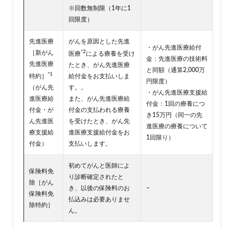
※回数無制限（1年に1
回限度）
先進医療
がんを原因とした先進
・がん先進医療給付
*2
［新がん
医療
による療養を受け
金：先進医療の技術料
先進医療
たとき、がん先進医療
と同額（通算2,000万
*1
特約］
給付金をお支払いしま
円限度）
（がん先
す。。
・がん先進医療支援給
進医療給
また、がん先進医療給
付金：1回の療養につ
付金・が
付金の支払われる療養
き15万円（同一の先
ん先進医
を受けたとき、がん先
進医療の療養について
療支援給
進医療支援給付金をお
1回限り）
付金）
支払いします。
初めてがんと医師によ
保険料免
り診断確定されたと
除［がん
き、以後の保険料のお
–
保険料免
払込みは必要ありませ
除特約］
ん。