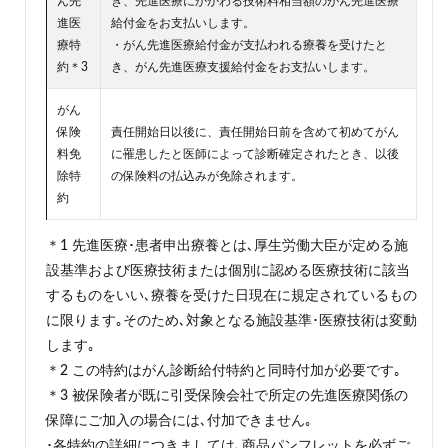
ん先
き、先進医療にかかわる技術料相当額のがん先進医療
進医
給付金をお支払いします。
療特
・がん先進医療給付金が支払われる療養を受けたと
約＊3
き、がん先進医療支援給付金をお支払いします。
がん
保険
責任開始日以後に、責任開始日前を含めて初めてがん
料免
に罹患したと医師によって診断確定されたとき、以後
除特
の保険料の払込みが免除されます。
約
＊1 先進医療･患者申出療養とは､厚生労働大臣が定める施
設基準および医療技術または個別に認める医療技術に該当
するものをいい､療養を受けた日現在に規定されているもの
に限ります｡そのため､対象となる施設基準･医療技術は変動
します｡
＊2 この特約はがん診断給付特約と同時付加が必要です｡
＊3 被保険者が既に引受保険会社で所定の先進医療関係の
保障にご加入の場合には､付加できません｡
･各特約の詳細につきましては､商品パンフレットを必ずご