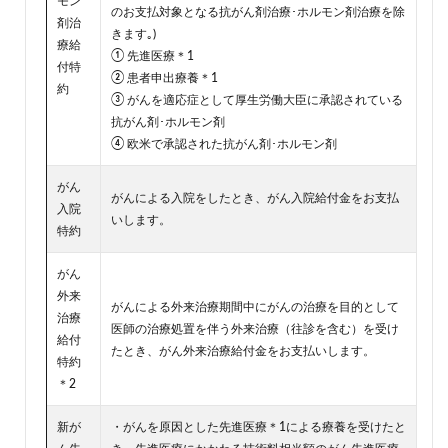
モン
のお支払対象となる抗がん剤治療･ホルモン剤治療を除
剤治
きます｡)
療給
① 先進医療＊1
付特
② 患者申出療養＊1
約
③ がんを適応症として厚生労働大臣に承認されている
抗がん剤･ホルモン剤
④ 欧米で承認された抗がん剤･ホルモン剤
がん
がんによる入院をしたとき、がん入院給付金をお支払
入院
いします。
特約
がん
外来
がんによる外来治療期間中にがんの治療を目的として
治療
医師の治療処置を伴う外来治療（往診を含む）を受け
給付
たとき、がん外来治療給付金をお支払いします。
特約
＊2
新が
・がんを原因とした先進医療＊1による療養を受けたと