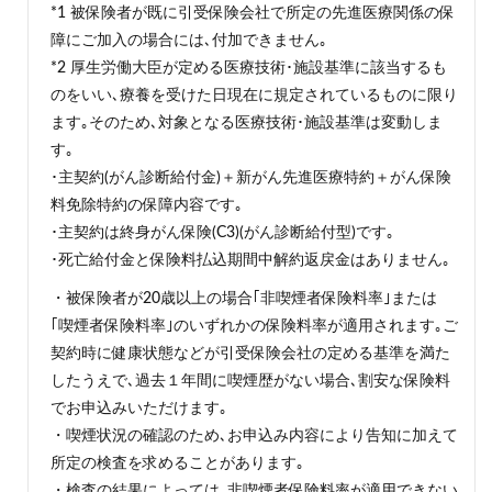
*1 被保険者が既に引受保険会社で所定の先進医療関係の保
障にご加入の場合には､付加できません｡
*2 厚生労働大臣が定める医療技術･施設基準に該当するも
のをいい､療養を受けた日現在に規定されているものに限り
ます｡そのため､対象となる医療技術･施設基準は変動しま
す｡
･主契約(がん診断給付金)＋新がん先進医療特約＋がん保険
料免除特約の保障内容です｡
･主契約は終身がん保険(C3)(がん診断給付型)です｡
･死亡給付金と保険料払込期間中解約返戻金はありません｡
・被保険者が20歳以上の場合｢非喫煙者保険料率｣または
｢喫煙者保険料率｣のいずれかの保険料率が適用されます｡ご
契約時に健康状態などが引受保険会社の定める基準を満た
したうえで､過去１年間に喫煙歴がない場合､割安な保険料
でお申込みいただけます｡
・喫煙状況の確認のため､お申込み内容により告知に加えて
所定の検査を求めることがあります｡
・検査の結果によっては､非喫煙者保険料率が適用できない