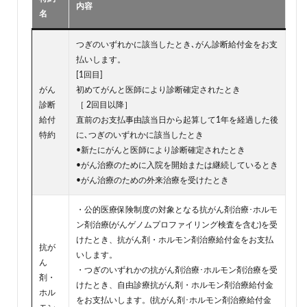
内容
名
つぎのいずれかに該当したとき､がん診断給付金をお支
払いします。
[1回目]
がん
初めてがんと医師により診断確定されたとき
診断
［ 2回目以降］
給付
直前のお支払事由該当日から起算して1年を経過した後
特約
に､つぎのいずれかに該当したとき
•新たにがんと医師により診断確定されたとき
•がん治療のために入院を開始または継続しているとき
•がん治療のための外来治療を受けたとき
・公的医療保険制度の対象となる抗がん剤治療･ホルモ
ン剤治療(がんゲノムプロファイリング検査を含む)を受
けたとき、抗がん剤・ホルモン剤治療給付金をお支払
抗が
いします。
ん
・つぎのいずれかの抗がん剤治療･ホルモン剤治療を受
剤・
けたとき、自由診療抗がん剤・ホルモン剤治療給付金
ホル
をお支払いします。(抗がん剤･ホルモン剤治療給付金