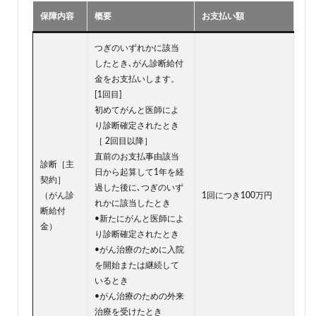
保障内容
概要
お支払い額
つぎのいずれかに該当
したとき､がん診断給付
金をお支払いします。
[1回目]
初めてがんと医師によ
り診断確定されたとき
［ 2回目以降］
直前のお支払事由該当
診断［主
日から起算して1年を経
契約］
過した後に､つぎのいず
（がん診
1回につき100万円
れかに該当したとき
断給付
•新たにがんと医師によ
金）
り診断確定されたとき
•がん治療のために入院
を開始または継続して
いるとき
•がん治療のための外来
治療を受けたとき