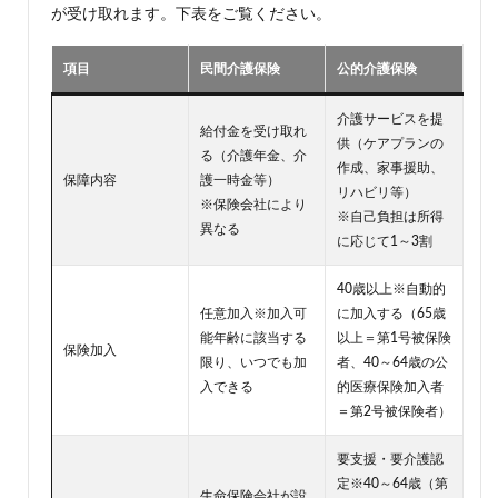
が受け取れます。下表をご覧ください。
項目
民間介護保険
公的介護保険
介護サービスを提
給付金を受け取れ
供（ケアプランの
る（介護年金、介
作成、家事援助、
保障内容
護一時金等）
リハビリ等）
※保険会社により
※自己負担は所得
異なる
に応じて1～3割
40歳以上※自動的
任意加入※加入可
に加入する（65歳
能年齢に該当する
以上＝第1号被保険
保険加入
限り、いつでも加
者、40～64歳の公
入できる
的医療保険加入者
＝第2号被保険者）
要支援・要介護認
定※40～64歳（第
生命保険会社が設