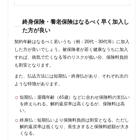
でき
ない
場合
もあ
終身保険・養老保険はなるべく早く加入し
る
た方が良い
9
契約年齢はなるべく若いうち（例：20代・30代等）に加入
貯蓄
型生
した方が良いでしょう。被保険者が若く健康なうちに加入
命保
すれば、病気で亡くなる等のリスクが低い分、保険料負担
険の
も割安となります。
よく
ある
また、払込方法には短期払・終身払があり、それぞれ次の
質問
ような特徴があります。
9.1
医療
短期払：退職年齢（65歳）などに合わせ保険料の支払い
保険
を終えられる。解約返戻率は高くなるが、保険料は高
やが
ん保
い。
険に
終身払：短期払いより保険料負担は割安となる。ただし
貯蓄
型は
解約返戻率は低くなり、長生きすると保険料総額が大き
あ
くなる。
る？