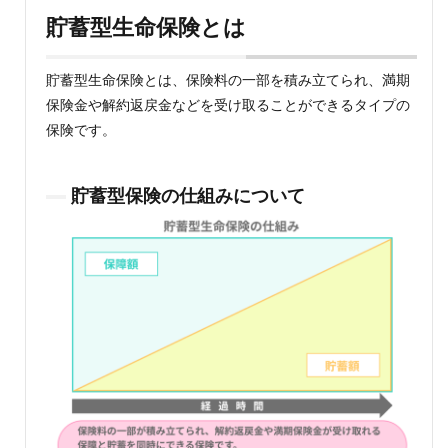
型生
命保
貯蓄型生命保険とは
険と
は
貯蓄型生命保険とは、保険料の一部を積み立てられ、満期
1.1
保険金や解約返戻金などを受け取ることができるタイプの
貯蓄
型保
保険です。
険の
仕組
みに
貯蓄型保険の仕組みについて
つい
て
1.2
貯蓄
型保
険商
品の
種類
2
貯蓄
型と
掛け
捨て