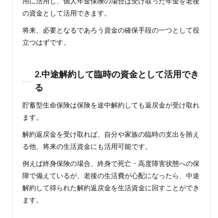
用に活用し、個人年金保険の場合は受け取った年金を老後
た方
が良
の資金として活用できます。
い
将来、必要となるであろう資金の確保手段の一つとして役
5.2
立つはずです。
学資
保険
は子
の就
2.中途解約して臨時の資金として活用でき
学前
る
に契
約す
貯蓄型生命保険は保険を途中解約しても返戻金が受け取れ
る必
要が
ます。
ある
解約返戻金を受け取れば、自分や家族の臨時の支出を賄え
5.3
る他、将来の生活資金にも活用可能です。
個人
年金
例えば終身保険の場合、終身で死亡・高度障害状態への保
保険
障で備えているが、老後の生活費が心配になったら、中途
は中
高年
解約して得られた解約返戻金を生活資金に回すことができ
にな
ます。
って
から