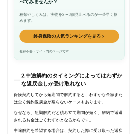
べてみませんか？
いな
い人
種類やしくみは、実物を2〜3個見比べるのが一番早く掴
7.1
めます。
貯蓄
が十
終身保険の人気ランキングを見る
分あ
る人
登録不要・サイト内のページです
7.2
他の
資産
運用
がう
2.中途解約のタイミングによってはわずか
まく
な返戻金しか受け取れない
いっ
てい
保険契約してから短期間で解約すると、わずかな金額また
る人
は全く解約返戻金が戻らないケースもあります。
8
貯蓄
なぜなら、短期解約だと積み立て期間が短く、解約で返還
型生
されるお金はごくわずかとなるからです。
命保
険の
中途解約を希望する場合は、契約した際に受け取った返戻
注意