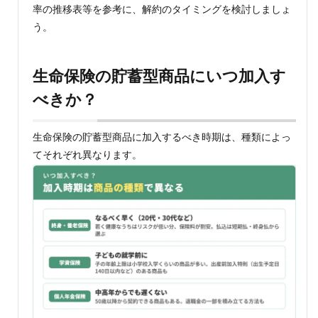
率の推移表等を参考に、解約のタイミングを検討しましょ
点
う。
8.1
貯蓄
型商
品の
生命保険の貯蓄型商品にいつ加入す
中に
べきか？
は大
きな
リス
クを
生命保険の貯蓄型商品に加入するべき時期は、種類によっ
伴う
てそれぞれ異なります。
商品
があ
る
8.2
予測
した
とお
りに
満期
保険
金が
活用