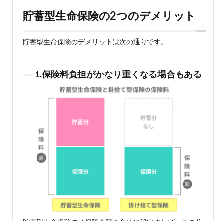
でも
遅く
貯蓄型生命保険の2つのデメリット
はな
い
貯蓄型生命保険のデメリットは次の通りです。
6
貯蓄
型生
命保
1.保険料負担がかなり重くなる場合もある
険に
向い
てい
る人
6.1
浪費
せず
堅実
に積
み立
てた
い人
6.2
なる