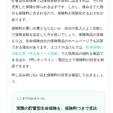
べく
貯蓄型生命保険では保障金額を多めに設定すれば、その分
安全
充実した保障が得られるはずです。しかし、積み立てた部
に資
分も保険料に含まれるので、保険料が高額化するおそれが
産運
用を
あります。
した
い人
保険料が重い出費とならないか、自分の収入とよく比較し
て保障金額を設定した方が良いでしょう。保険商品の見積
6.3
小さ
もりは、生命保険会社の保険商品のホームページでも試算
な子
できる場合があります。エコスマほけんでは、
終身保険の
供が
比較記事（申込者データ掲載）
で人気商品の傾向を確認で
いる
人、
きるほか、FPにオンライン・電話などで保険料の目安を相
出産
談できます。
予定
の人
申し込み前に払い込む保険料の目安を確認しておきましょ
7
う。
貯蓄
型生
命保
ここまでのおさらいに
険に
あま
実際の貯蓄型生命保険を、保険料つきで見比
り向
いて