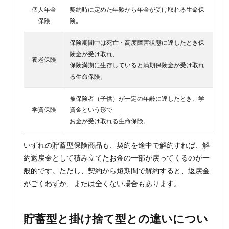
る
個人年金
契約時に定めた年齢から年金が受け取れる生命保
保険
険。
3.2
2.中途
保険期間中は死亡・高度障害状態に達したとき保
解約
して
険金が受け取れ、
養老保険
臨時
保険満期に生存していると満期保険金が受け取れ
の資
る生命保険。
金と
して
活用
被保険者（子供）が一定の年齢に達したとき、学
でき
学資保険
資金という形で
る
お金が受け取れる生命保険。
4
貯蓄
いずれの貯蓄型保険商品も、契約を途中で解約すれば、解
型生
約返戻金として積み立てたお金の一部が戻ってくるのが一
命保
般的です。ただし、契約から短期間で解約すると、返戻金
険の
2つ
がごくわずか、または全くない場合もあります。
のデ
メリ
ット
貯蓄型と掛け捨て型との違いについ
4.1