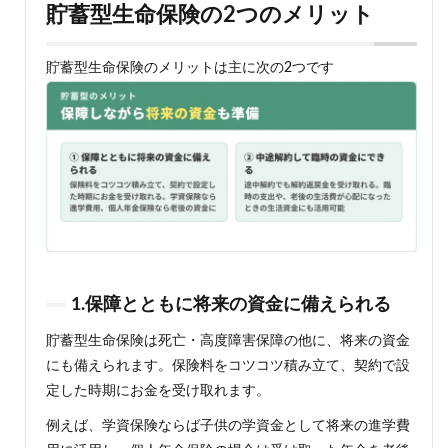
貯蓄型生命保険の2つのメリット
ない
5
生命
貯蓄型生命保険のメリットは主に次の2つです
保険
の貯
蓄型
商品
にい
つ加
入す
べき
か？
5.1
終身
保
1.保障とともに将来の資金に備えられる
険・
養老
貯蓄型生命保険は死亡・高度障害保障の他に、将来の資金
保険
にも備えられます。保険料をコツコツ積み立て、契約で設
はな
るべ
定した時期にお金を受け取れます。
く早
く加
例えば、学資保険ならば子供の学資金として将来の進学費
入し