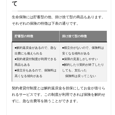
て
1.保険
料負
担が
かな
生命保険には貯蓄型の他、掛け捨て型の商品もあります。
り重
それぞれの保険の特徴は下表の通りです。
くな
る場
合も
貯蓄型の特徴
掛け捨て型の特徴
ある
4.2
●解約返戻金があるので、急な
●積立分がないので、保険料は
2.中途
出費にも備えられる
安くなる傾向がある
解約
●契約者貸付制度が利用できる
●保障の見直しがしやすい
のタ
商品もある
●解約したり契約が終了したり
イミ
●積立分もあるので、保険料は
しても、支払った
ング
高くなる傾向がある
保険料は戻ってこない
によ
って
はわ
契約者貸付制度とは解約返戻金を担保にしてお金が借りら
ずか
れるサービスです。この制度が利用できれば保険を解約せ
な返
戻金
ずに、急な出費等を賄うことができます。
しか
受け
取れ