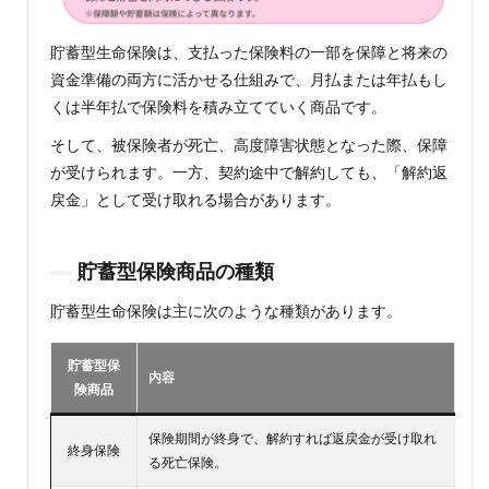
型と
の違
貯蓄型生命保険は、支払った保険料の一部を保障と将来の
いに
つい
資金準備の両方に活かせる仕組みで、月払または年払もし
て
くは半年払で保険料を積み立てていく商品です。
3
そして、被保険者が死亡、高度障害状態となった際、保障
貯蓄
が受けられます。一方、契約途中で解約しても、「解約返
型生
命保
戻金」として受け取れる場合があります。
険の
2つ
のメ
貯蓄型保険商品の種類
リッ
ト
貯蓄型生命保険は主に次のような種類があります。
3.1
1.保障
貯蓄型保
とと
内容
もに
険商品
将来
の資
保険期間が終身で、解約すれば返戻金が受け取れ
金に
終身保険
る死亡保険。
備え
られ