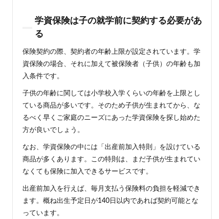
9.2
学資保険は子の就学前に契約する必要があ
学資
保険
る
に加
入で
保険契約の際、契約者の年齢上限が設定されています。学
きな
資保険の場合、それに加えて被保険者（子供）の年齢も加
かっ
た、
入条件です。
保険
で教
子供の年齢に関しては小学校入学くらいの年齢を上限とし
育資
ている商品が多いです。そのため子供が生まれてから、な
金の
るべく早くご家庭のニーズにあった学資保険を探し始めた
確保
は無
方が良いでしょう。
理？
なお、学資保険の中には「出産前加入特則」を設けている
商品が多くあります。この特則は、まだ子供が生まれてい
なくても保険に加入できるサービスです。
出産前加入を行えば、毎月支払う保険料の負担を軽減でき
ます。概ね出生予定日が140日以内であれば契約可能とな
っています。