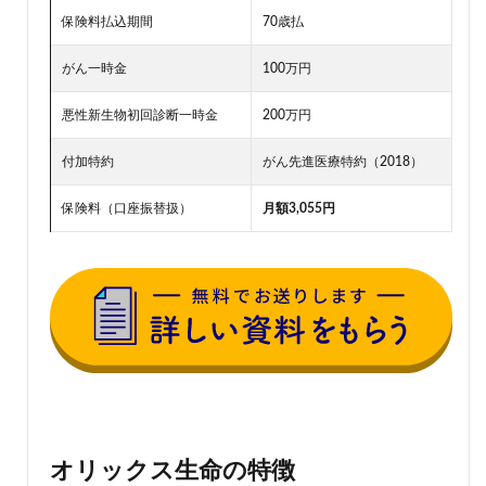
保険料払込期間
70歳払
がん一時金
100万円
悪性新生物初回診断一時金
200万円
付加特約
がん先進医療特約（2018）
保険料（口座振替扱）
月額
3,0
55円
オリックス生命の特徴