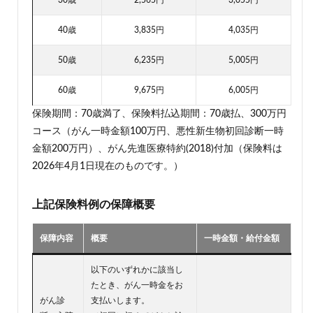
30歳
2,565円
3,055円
40歳
3,835円
4,035円
50歳
6,235円
5,005円
60歳
9,675円
6,005円
保険期間：70歳満了、保険料払込期間：70歳払、300万円
コース（がん一時金額100万円、悪性新生物初回診断一時
金額200万円）、がん先進医療特約(2018)付加（保険料は
2026年4月1日現在のものです。）
上記保険料例の保障概要
保障内容
概要
一時金額・給付金額
以下のいずれかに該当し
たとき、がん一時金をお
がん診
支払いします。