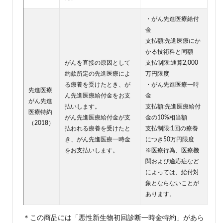
・がん先進医療給付
金
支払額:先進医療にか
かる技術料と同額
がんを直接の原因として
支払制限:通算2,000
約款所定の先進医療によ
万円限度
る療養を受けたとき、が
・がん先進医療一時
先進医療
ん先進医療給付金をお支
金
がん先進
払いします。
支払額:先進医療給付
医療特約
がん先進医療給付金が支
金の10%相当額
（2018）
払われる療養を受けたと
支払制限:1回の療養
き、がん先進医療一時金
につき50万円限度
をお支払いします。
※医療行為、医療機
関および適応症など
によっては、給付対
象とならないことが
あります。
＊この商品には「悪性新生物初回診断一時金特約」があら