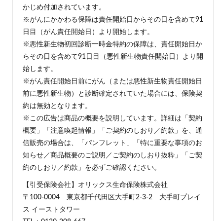
かじめ付加されています。
※がんにかかわる保障は責任開始日からその日を含めて91
日目（がん責任開始日）より開始します。
※悪性新生物初回診断一時金特約の保障は、責任開始日か
らその日を含めて91日目（悪性新生物責任開始日）より開
始します。
※がん責任開始日前にがん（または悪性新生物責任開始日
前に悪性新生物）と診断確定されていた場合には、保険契
約は無効となります。
※この広告は商品の概要を説明しています。詳細は「契約
概要」「注意喚起情報」「ご契約のしおり／約款」を、通
信販売の場合は、「パンフレット」「特に重要な事項のお
知らせ／商品概要のご説明／ご契約のしおり抜粋」「ご契
約のしおり／約款」を必ずご確認ください。
【引受保険会社】オリックス生命保険株式会社
〒100-0004 東京都千代田区大手町2-3-2 大手町プレイ
ス イーストタワー