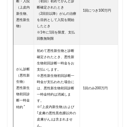
断・入院
（初回）初めてがんと診
（上皮内
断確定されたとき
1回につき100万円
新生物、
（2回目以降）がんの治療
悪性新生
を目的として入院を開始
物）
したとき
※1年に1回を限度、支払
回数無制限
初めて悪性新生物と診断
確定されたとき、悪性新
生物初回診断一時金をお
がん診断
支払いします。
（悪性新
※悪性新生物初回診断一
生物）
時金が支払われた場合に
悪性新生
は、悪性新生物初回診断
1回のみ200万円
物初回診
一時金特約は消滅しま
断一時金
す。
＊
※｢上皮内新生物｣および
特約
｢皮膚の悪性黒色腫以外の
皮膚がん｣は含まれませ
ん。