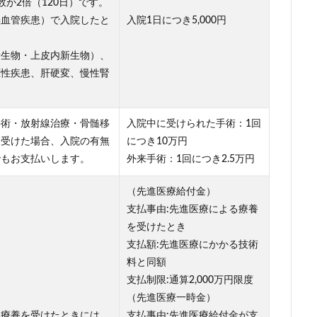
が2倍（120日）です。
脳血管疾患）で入院したと
入院1日につき5,000円
新生物・上皮内新生物）、
圧性疾患、肝硬変、慢性腎
手術・放射線治療・骨髄移
入院中に受けられた手術：1回
を受けた場合、入院の有無
につき10万円
でもお支払いします。
外来手術：1回につき2.5万円
（先進医療給付金）
支払事由:先進医療による療養
を受けたとき
支払額:先進医療にかかる技術
料と同額
支払制限:通算2,000万円限度
（先進医療一時金）
る療養を受けたときには、
支払事由:先進医療給付金が支