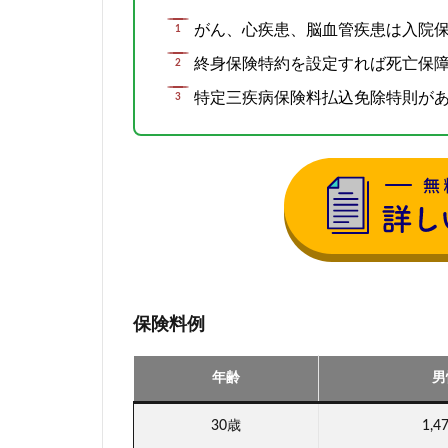
がん、心疾患、脳血管疾患は入院
終身保険特約を設定すれば死亡保
特定三疾病保険料払込免除特則が
保険料例
年齢
男
30歳
1,4