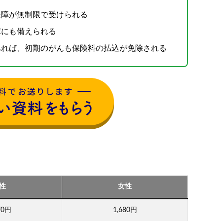
保障が無制限で受けられる
障にも備えられる
あれば、初期のがんも保険料の払込が免除される
性
女性
70円
1,680円