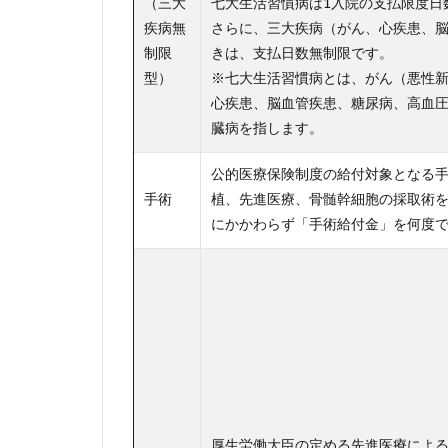
（三大
七大生活習慣病は1入院の支払限度日数
疾病無
さらに、三大疾病（がん、心疾患、
制限
きは、支払日数無制限です。
型）
※七大生活習慣病とは、がん（悪性
心疾患、脳血管疾患、糖尿病、高血
臓病を指します。
公的医療保険制度の給付対象となる
手術
植、先進医療、骨髄幹細胞の採取術
にかかわらず「手術給付金」を何度
厚生労働大臣の定める先進医療によ