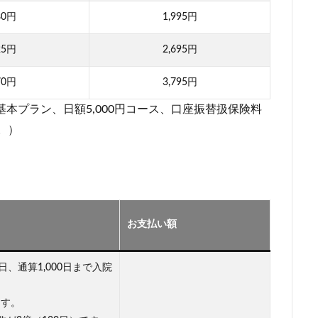
80円
1,995円
25円
2,695円
70円
3,795円
本プラン、日額5,000円コース、口座振替扱保険料
。）
お支払い額
、通算1,000日まで入院
ます。