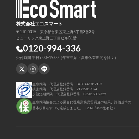
株式会社エコスマート
〒110-0015 東京都台東区東上野3丁目3番3号
ヒューリック東上野三丁目ビルB1階
0120-994-336
受付時間 平日9:00~19:00（年末年始・夏季休業期間を除く）
生命保険 代理店登録番号 04FCAAC012153
損害保険 代理店登録番号 21725019074
少額短期保険 代理店登録番号 035015002329
生命保険協会による乗合代理店業務品質調査の結果、評価基準の
基本項目をすべて達成しました。（2028/3/31迄有効）