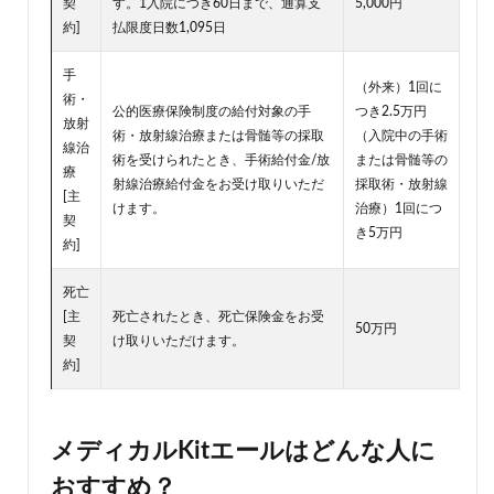
契
す。1入院につき60日まで、通算支
5,000円
約]
払限度日数1,095日
手
（外来）1回に
術・
公的医療保険制度の給付対象の手
つき2.5万円
放射
術・放射線治療または骨髄等の採取
（入院中の手術
線治
術を受けられたとき、手術給付金/放
または骨髄等の
療
射線治療給付金をお受け取りいただ
採取術・放射線
[主
けます。
治療）1回につ
契
き5万円
約]
死亡
[主
死亡されたとき、死亡保険金をお受
50万円
契
け取りいただけます。
約]
メディカルKitエールはどんな人に
おすすめ？