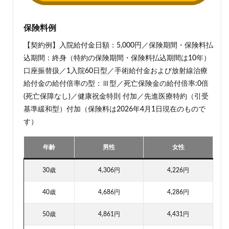
保険料例
【契約例】入院給付金日額：5,000円／保険期間・保険料払
込期間：終身（特約の保険期間・保険料払込期間は10年）
口座振替扱／1入院60日型／手術給付金および放射線治療
給付金の給付倍率の型：Ⅲ型／死亡保険金の給付倍率:0倍
(死亡保障なし)／健康祝金特則 付加／先進医療特約（引受
基準緩和型）付加（保険料は2026年4月1日現在のもので
す）
年齢
男性
女性
30歳
4,306円
4,226円
40歳
4,686円
4,286円
50歳
4,861円
4,431円