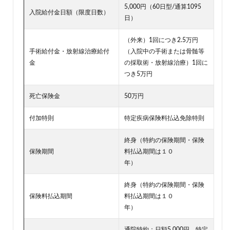
5,000円（60日型/通算1095
入院給付金日額（限度日数）
日）
（外来）1回につき2.5万円
手術給付金・放射線治療給付
（入院中の手術または骨髄等
金
の採取術・放射線治療）1回に
つき5万円
死亡保険金
50万円
付加特則
特定疾病保険料払込免除特則
終身（特約の保険期間・保険
保険期間
料払込期間は１０
年）
終身（特約の保険期間・保険
保険料払込期間
料払込期間は１０
年）
通院特約：日額5,000円、特定