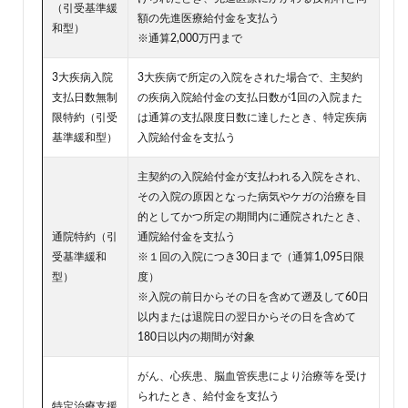
（引受基準緩
額の先進医療給付金を支払う
和型）
※通算2,000万円まで
3大疾病入院
3大疾病で所定の入院をされた場合で、主契約
支払日数無制
の疾病入院給付金の支払日数が1回の入院また
限特約（引受
は通算の支払限度日数に達したとき、特定疾病
基準緩和型）
入院給付金を支払う
主契約の入院給付金が支払われる入院をされ、
その入院の原因となった病気やケガの治療を目
的としてかつ所定の期間内に通院されたとき、
通院特約（引
通院給付金を支払う
受基準緩和
※１回の入院につき30日まで（通算1,095日限
型）
度）
※入院の前日からその日を含めて遡及して60日
以内または退院日の翌日からその日を含めて
180日以内の期間が対象
がん、心疾患、脳血管疾患により治療等を受け
られたとき、給付金を支払う
特定治療支援