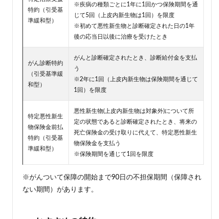
※疾病の種類ごとに1年に1回かつ保険期間を通
特約（引受基
じて5回（上皮内新生物は1回）を限度
準緩和型）
※初めて悪性新生物と診断確定された日の1年
後の応当日以後に治療を受けたとき
がんと診断確定されたとき、診断給付金を支払
がん診断特約
う
（引受基準緩
※2年に1回（上皮内新生物は保険期間を通じて
和型）
1回）を限度
悪性新生物(上皮内新生物は対象外)について所
特定悪性新生
定の状態であると診断確定されたとき、将来の
物保険金前払
死亡保険金の受け取りに代えて、特定悪性新生
特約（引受基
物保険金を支払う
準緩和型）
※保険期間を通じて1回を限度
※がんついて保障の開始まで90日の不担保期間（保障され
ない期間）があります。