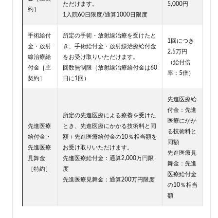
生命
ただけます。
5,000円
の特
約］
1入院60日限度/通算1000日限度
徴
5.1
手術給付
所定の手術・放射線治療を受けたと
1回につき
まと
金・放射
き、手術給付金・放射線治療給付金
2.5万円
め
線治療給
をお受け取りいただけます。
（給付倍
付金［主
回数無制限（放射線治療給付金は60
率：5倍）
契約］
日に1回）
先進医療給
付金：先進
所定の先進医療による療養を受けた
医療にかか
先進医療
とき、先進医療にかかる技術料と同
る技術料と
給付金・
額＋先進医療給付金の10％相当額を
同額
先進医療
お受け取りいただけます。
先進医療見
見舞金
先進医療給付金：通算2,000万円限
舞金：先進
［特約］
度
医療給付金
先進医療見舞金：通算200万円限度
の10％相当
額