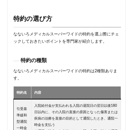
特約の選び方
なないろメディカルスーパーワイドの特約を選ぶ際にチェ
ックしておきたいポイントを専門家が紹介します。
特約の種類
なないろメディカルスーパーワイドの特約は2種類ありま
す。
特約名
内容
入院給付金が支払われる入院の退院日の翌日以後180
引受基
日以内に、その入院の直接の原因となった傷害または
準緩和
疾病の治療を直接の目的として通院したとき、通院一
型通院
時金を支払う
一時金