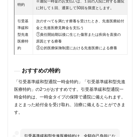
※通院一時金のお支払いは、１回の入院に対する通院
特約
に対して１回、通算して50回を限度とします。
引受基
次のすべてを満たす療養を受けたとき、先進医療給付
準緩和
金と先進医療見舞金を支払う
型先進
①責任開始期以後に生じた傷害または疾病を直接の
医療特
原因とする療養
約
②公的医療保険制度における先進医療による療養
おすすめの特約
「引受基準緩和型通院一時金特約」「引受基準緩和型先進
医療特約」の2つがおすすめです。引受基準緩和型通院一
時金特約は、一時金タイプの保障で通院に備えられます。
まとまった給付金を受け取れ、治療に備えることができま
す。
引受基準緩和型先進医療特約は、全額自己負担にな