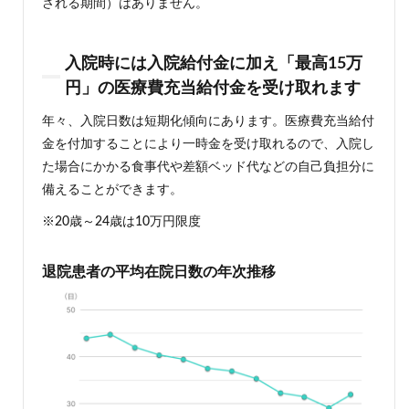
される期間）はありません。
保障
1.3
入院時には入院給付金に加え「最高15万
入院
時に
円」の医療費充当給付金を受け取れます
は入
院給
年々、入院日数は短期化傾向にあります。医療費充当給付
付金
金を付加することにより一時金を受け取れるので、入院し
に加
え
た場合にかかる食事代や差額ベッド代などの自己負担分に
「最
備えることができます。
高15
万
※20歳～24歳は10万円限度
円」
の医
療費
退院患者の平均在院日数の年次推移
充当
給付
金を
受け
取れ
ます
1.3.1
退院患