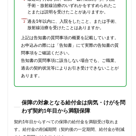
事項
手術・放射線治療のいずれかをすすめられたこ
に該
とまたは説明を受けたことがありますか。
当し
過去1年以内に、入院をしたこと、または手術、
なけ
れば
放射線治療を受けたことはありますか。
申込
上記は告知書の質問事項の概要を記載しています。
み可
能
お申込みの際には「告知書」にて実際の告知書の質
1.2
問事項をご確認ください。
保障
告知書の質問事項に該当しない場合でも、ご職業、
の対
過去の契約状況等によりお引き受けできないことが
象と
なる
あります。
給付
金は
病
気・
保障の対象となる給付金は病気・けがを問
けが
を問
わず契約1年目から満額保障
わず
契約1
契約1年目からすべての保障の給付金を満額受け取れま
年目
す。給付金の削減期間（契約後の一定期間、給付金が削減
から
満額