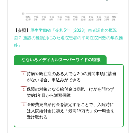
者の平
均在院
日数の
年次推
移
【参照】
厚生労働省「令和5年（2023）患者調査の概況
1.3.2
図７ 施設の種類別にみた退院患者の平均在院日数の年次推
保険料
移」
例
1.3.3
なないろメディカルスーパーワイドの特徴
上記保
険料例
の保障
持病や既往症のある人でも2つの質問事項に該当
概要
がない場合、申込みができる
2
保障の対象となる給付金は病気・けがを問わず
なな
契約1年目から満額保障
いろ
メデ
医療費充当給付金を設定することで、入院時に
ィカ
は入院給付金に加え「最高15万円」の一時金を
ルス
受け取れる
ーパ
ーワ
イド