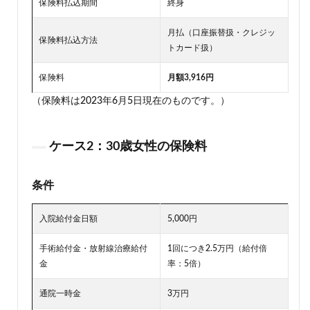
保険料払込期間
終身
月払（口座振替扱・クレジッ
保険料払込方法
トカード扱）
保険料
月額3,916円
（保険料は2023年6月5日現在のものです。）
ケース2：30歳女性の保険料
条件
入院給付金日額
5,000円
手術給付金・放射線治療給付
1回につき2.5万円（給付倍
金
率：5倍）
通院一時金
3万円