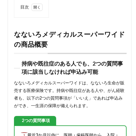
目次
1
なな
いろ
メデ
なないろメディカルスーパーワイド
ィカ
の商品概要
ルス
ーパ
ーワ
イド
持病や既往症のある人でも、2つの質問事
の商
品概
項に該当しなければ申込み可能
要
なないろメディカルスーパーワイドは、なないろ生命が販
1.1
売する医療保険です。持病や既往症がある人や、がん経験
持病
や既
者も、以下の2つの質問事項が「いいえ」であれば申込み
往症
ができ、一生涯の保障が備えられます。
のあ
る人
で
2つの質問事項
も、2
つの
最近3か月以内に、医師・歯科医師から、入院・
質問