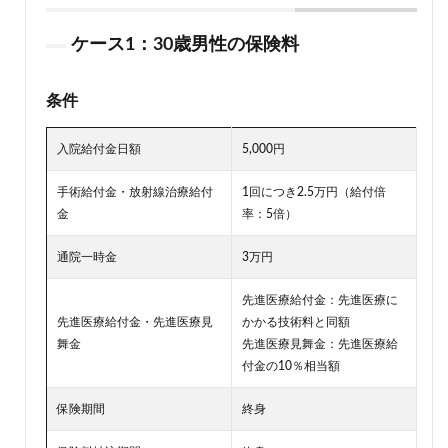
ケース1：30歳男性の保険料
条件
入院給付金日額
5,000円
手術給付金・放射線治療給付
1回につき2.5万円（給付倍
金
率：5倍）
通院一時金
3万円
先進医療給付金：先進医療に
先進医療給付金・先進医療見
かかる技術料と同額
舞金
先進医療見舞金：先進医療給
付金の10％相当額
保険期間
終身