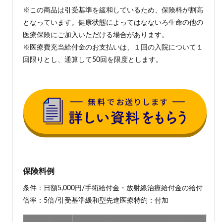
はど
※この商品は引受基準を緩和しているため、保険料が割高
んな
となっています。健康状態によってはなないろ生命の他の
人に
おす
医療保険にご加入いただける場合があります。
す
※医療費充当給付金のお支払いは、１回の入院について１
め？
回限りとし、通算して50回を限度とします。
3
特約
の選
び方
3.1
特約
の種
類
3.2
おす
保険料例
すめ
の特
条件：日額5,000円/手術給付金・放射線治療給付金の給付
約
倍率：5倍/引受基準緩和型先進医療特約：付加
4
保険