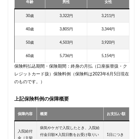
料シ
年齢
男性
女性
ミュ
レー
30歳
3,322円
3,211円
ショ
ン
40歳
3,805円
3,344円
4.1
ケー
50歳
4,503円
3,920円
ス1：
30歳
60歳
5,736円
5,154円
男性
の保
保険料払込期間・保険期間：終身の月払（口座振替扱・ク
険料
レジットカード扱）保険料例（保険料は2023年6月5日現在
4.2
のものです。）
ケー
ス2：
30歳
上記保険料例の保障概要
女性
の保
険料
保障内容
概要
お支払い額
5
病気やケガで入院したとき、入院給
なな
入院給付
いろ
付金日額✕入院日数をお受け取りい
1日につき
金［主契