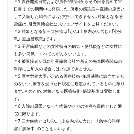
＊1 責任開始日前および責任開始日からその日を含めて14
日目までの期間中に発病した､所定の感染症を直接の原因と
して入院した場合には､お支払いできません｡対象となる感
染症は､引受保険会社公式ウェブサイトをご覧ください｡
＊2 対象となる新三大疾病は｢がん(上皮内がん含む)｣｢心疾
患｣｢脳血管疾患｣です｡
＊3 子宮筋腫などの女性特有の病気・膀胱炎などの女性に
も多い病気・すべてのがんをいいます。
＊4 被保険者が既に引受保険会社で所定の先進医療関係の
保障にご加入の場合には､付加できません｡
＊5 厚生労働大臣が定める医療技術･施設基準に該当するも
のをいい､療養を受けた日現在に規定されているものに限り
ます｡そのため､対象となる医療技術･施設基準は変動しま
す｡
＊6 入院の原因となった病気やケガの治療を目的とした通
院に限ります。
＊7 三大疾病とは｢がん（上皮内がん含む）｣｢急性心筋梗
塞｣｢脳卒中｣のことをいいます。