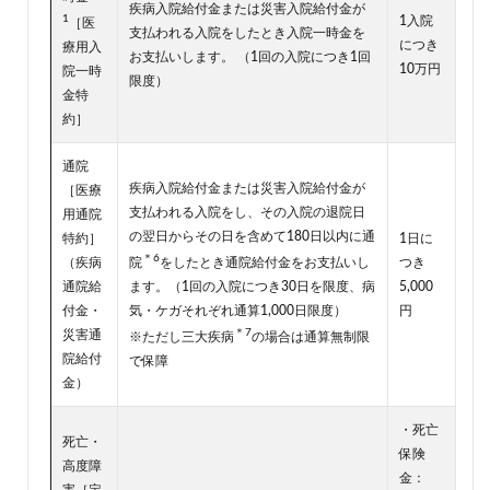
疾病入院給付金または災害入院給付金が
1
1入院
［医
支払われる入院をしたとき入院一時金を
につき
療用入
お支払いします。 （1回の入院につき1回
10万円
院一時
限度）
金特
約］
通院
疾病入院給付金または災害入院給付金が
［医療
支払われる入院をし、その入院の退院日
用通院
の翌日からその日を含めて180日以内に通
特約］
1日に
＊6
（疾病
院
をしたとき通院給付金をお支払いし
つき
通院給
ます。（1回の入院につき30日を限度、病
5,000
付金・
気・ケガそれぞれ通算1,000日限度）
円
＊7
災害通
※ただし三大疾病
の場合は通算無制限
院給付
で保障
金）
・死亡
死亡・
保険
高度障
金：