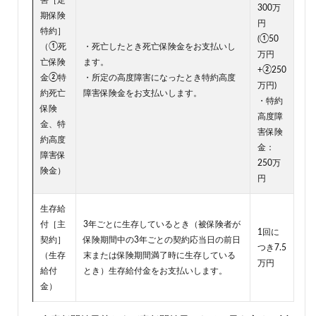
害［定
300万
期保険
円
特約］
(①50
（①死
・死亡したとき死亡保険金をお支払いし
万円
亡保険
ます。
+②250
金②特
・所定の高度障害になったとき特約高度
万円)
約死亡
障害保険金をお支払いします。
・特約
保険
高度障
金、特
害保険
約高度
金：
障害保
250万
険金）
円
生存給
付［主
3年ごとに生存しているとき（被保険者が
1回に
契約］
保険期間中の3年ごとの契約応当日の前日
つき7.5
（生存
末または保険期間満了時に生存している
万円
給付
とき）生存給付金をお支払いします。
金）