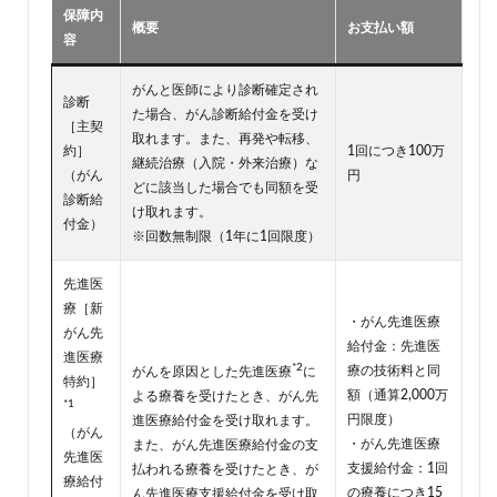
保障内
概要
お支払い額
容
がんと医師により診断確定され
診断
た場合、がん診断給付金を受け
［主契
取れます。また、再発や転移、
約］
1回につき100万
継続治療（入院・外来治療）な
（がん
円
どに該当した場合でも同額を受
診断給
け取れます。
付金）
※回数無制限（1年に1回限度）
先進医
療［新
・がん先進医療
がん先
給付金：先進医
進医療
*2
療の技術料と同
がんを原因とした先進医療
に
特約］
額（通算2,000万
よる療養を受けたとき、がん先
*1
円限度）
進医療給付金を受け取れます。
（がん
・がん先進医療
また、がん先進医療給付金の支
先進医
支援給付金：1回
払われる療養を受けたとき、が
療給付
の療養につき15
ん先進医療支援給付金を受け取