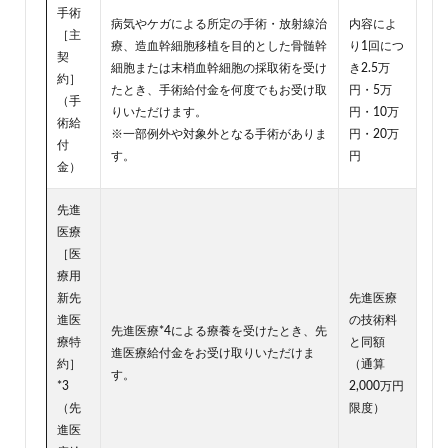
手術
病気やケガによる所定の手術・放射線治
内容によ
［主
療、造血幹細胞移植を目的とした骨髄幹
り1回につ
契
細胞または末梢血幹細胞の採取術を受け
き2.5万
約］
たとき、手術給付金を何度でもお受け取
円・5万
（手
りいただけます。
円・10万
術給
※一部例外や対象外となる手術がありま
円・20万
付
す。
円
金）
先進
医療
［医
療用
新先
先進医療
進医
の技術料
先進医療*4による療養を受けたとき、先
療特
と同額
進医療給付金をお受け取りいただけま
約］
（通算
す。
*3
2,000万円
（先
限度）
進医