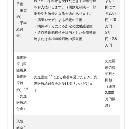
以下のいずれかを受けたとき手術給付金
より1
手術
をお支払いします。（回数無制限※一部
回につ
［主契
例外や対象外となる手術があります｡）
き20万
約］
・病気やケガによる所定の手術
円・10
（手術
・病気やケガによる所定の放射線治療
万円・
給付
・造血幹細胞移植を目的とした骨髄幹細
5万
金）
胞または末梢血幹細胞の採取術
円・2.5
万円
先進医
先進医
療［医
療の技
療用新
術料と
＊5
先進医
先進医療
による療養を受けたとき、先
同額
療特
進医療給付金をお受け取りいただけま
（通算
＊4
約］
す。
2,000
（先進
万円限
医療給
度）
付金）
入院一
＊
時金