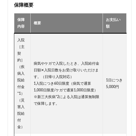
保障概要
保障
お支払い
概要
内容
額
入院
［主
契
約］
病気やケガで入院したとき、入院給付金
（疾
日額✕入院日数をお受け取りいただけま
病入
す。（日帰り入院対応）
院給
1日につき
1入院につき60日限度（病気で通算
付金
5,000円
1,000日限度/ケガで通算1,000日限度）
*1）
※新三大疾病*2による入院は通算無制限
（災
で保障します。
害入
院給
付
金）