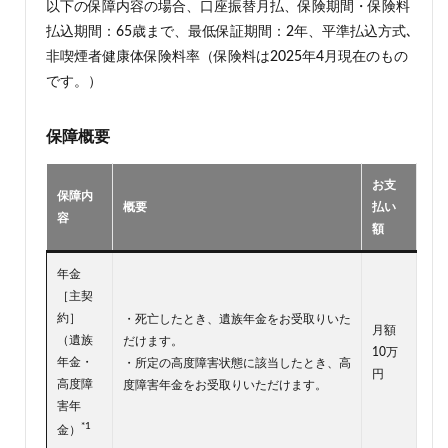
以下の保障内容の場合、口座振替月払、保険期間・保険料
払込期間：65歳まで、最低保証期間：2年、平準払込方式､
非喫煙者健康体保険料率（保険料は2025年4月現在のもの
です。）
保障概要
お支
保障内
概要
払い
容
額
年金
［主契
約］
・死亡したとき、遺族年金をお受取りいた
月額
（遺族
だけます。
10万
年金・
・所定の高度障害状態に該当したとき、高
円
高度障
度障害年金をお受取りいただけます。
害年
*1
金）