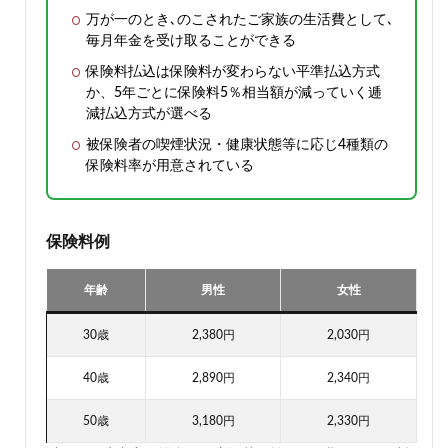
万が一のとき､のこされたご家族の生活費として､
毎月年金を受け取ることができる
保険料払込は保険料が変わらない平準払込方式
か、5年ごとに保険料5％相当額が減っていく逓
減払込方式が選べる
被保険者の喫煙状況・健康状態等に応じ4種類の
保険料率が用意されている
保険料例
年齢
男性
女性
30歳
2,380円
2,030円
40歳
2,890円
2,340円
50歳
3,180円
2,330円