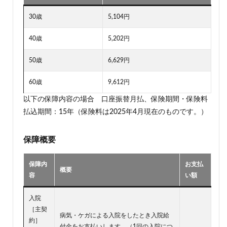
30歳
5,104円
40歳
5,202円
50歳
6,629円
60歳
9,612円
以下の保障内容の場合 口座振替月払、保険期間・保険料
払込期間：15年（保険料は2025年4月現在のものです。）
保障概要
保障内
お支払
概要
容
い額
入院
［主契
病気・ケガによる入院をしたとき入院給
約］
付金をお支払いします。（1回の入院につ