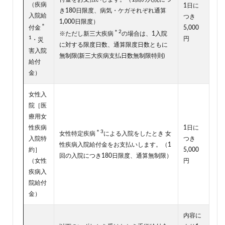
（疾病
1日に
き180日限度、病気・ケガそれぞれ通算
入院給
つき
1,000日限度）
＊
付金
5,000
＊2
※ただし新三大疾病
の場合は、1入院
1
円
・災
に対する限度日数、通算限度日数ともに
害入院
無制限(新三大疾病支払日数無制限特則)
給付
金）
女性入
院［医
療用女
性疾病
1日に
＊3
女性特定疾病
による入院をしたとき 女
入院特
つき
性疾病入院給付金をお支払いします。（1
約］
5,000
回の入院につき180日限度、通算無制限）
（女性
円
疾病入
院給付
金）
内容に