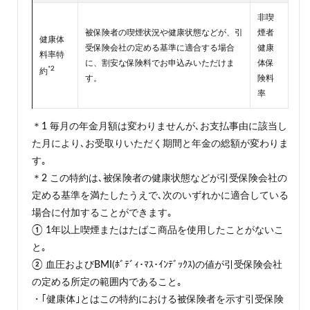
非喫
被保険者の喫煙状況や健康状態などが、引
煙者
健康体
受保険会社の定める基準に適合する場合
健康
料率特
に、割安な保険料でお申込みいただけま
体保
*2
約
す。
険料
率
＊1 毎月の年金月額は変わりませんが､お支払事由に該当し
た月により､お受取りいただく期間と年金の総額が変わりま
す｡
＊2 この特約は､被保険者の健康状態などが引受保険会社の
定める基準を満たしたうえで､次のいずれかに適合している
場合に付加することができます｡
① 1年以上喫煙またはたばこ商品を使用したことがないこ
と｡
② 血圧およびBMI(ﾎﾞﾃﾞｨ･ﾏｽ･ｲﾝﾃﾞｯｸｽ)の値が引受保険会社
の定める所定の範囲内であること｡
・｢健康体｣とはこの特約における被保険者を示す引受保険