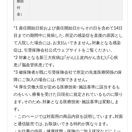
療給
付
金）
*1 責任開始日前および責任開始日からその日を含めて14日
目までの期間中に発病した､所定の感染症を直接の原因とし
て入院した場合には､お支払いできません｡対象となる感染
症は､引受保険会社公式ウェブサイトをご覧ください。
*2 対象となる新三大疾病は｢がん(上皮内がん含む)｣｢心疾
患｣｢脳血管疾患｣です｡
*3 被保険者が既に引受保険会社で所定の先進医療関係の保
障にご加入の場合には､付加できません｡
*4 厚生労働大臣が定める医療技術･施設基準に該当するも
のをいい､療養を受けた日現在に規定されているものに限り
ます｡そのため､対象となる医療技術･施設基準は変動しま
す｡
・このページでは対面用の商品内容を説明しています｡対面
と通信販売では､お取扱いできる特約が異なります｡
・お仕事の内容・健康状態・保険のご加入状況などによっ