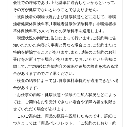
会社での呼称であり､上記基準に適合しないからといって､
その方が健康でないということではありません｡
・被保険者の喫煙状況および健康状態などに応じて､｢非喫
煙者健康体保険料率｣｢喫煙者健康体保険料率｣｢非喫煙者標
準体保険料率｣のいずれかの保険料率を適用します｡
・喫煙状況の判断は､告知によって行います｡ご契約時に告
知いただいた内容が､事実と異なる場合には､ご契約または
特約を解除することがあります｡また､以後のご契約のお引
受けをお断りする場合があります｡なお､いただいた告知に
関して､ご契約後に告知内容の確認や追加の検査を求める場
合がありますのでご了承ください｡
・検査の結果によっては､健康体料率特約が適用できない場
合があります｡
・お仕事の内容・健康状態・保険のご加入状況などによっ
ては、ご契約をお引受けできない場合や保障内容を制限さ
せていただく場合があります。
・このご案内は、商品の概要を説明したものです。詳細に
つきましては「商品パンフレット」「ご契約のしおり・約