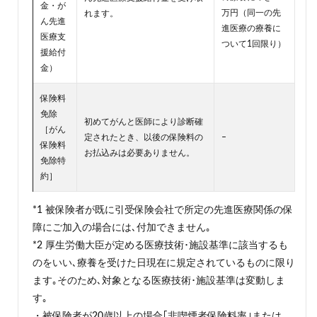
金・が
万円（同一の先
れます。
ん先進
進医療の療養に
医療支
ついて1回限り）
援給付
金）
保険料
免除
初めてがんと医師により診断確
［がん
定されたとき、以後の保険料の
–
保険料
お払込みは必要ありません。
免除特
約］
*1 被保険者が既に引受保険会社で所定の先進医療関係の保
障にご加入の場合には､付加できません｡
*2 厚生労働大臣が定める医療技術･施設基準に該当するも
のをいい､療養を受けた日現在に規定されているものに限り
ます｡そのため､対象となる医療技術･施設基準は変動しま
す｡
・被保険者が20歳以上の場合｢非喫煙者保険料率｣または