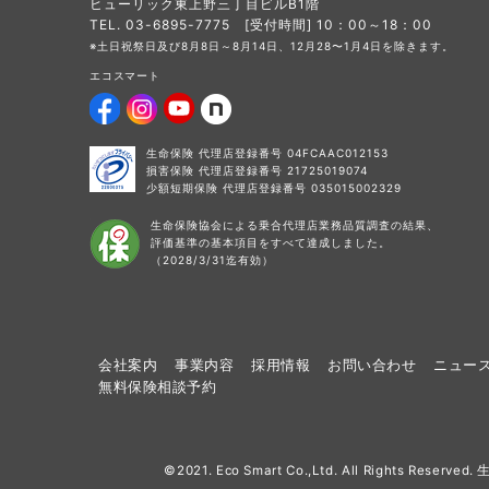
ヒューリック東上野三丁目ビルB1階
TEL. 03-6895-7775 [受付時間] 10：00～18：00
※土日祝祭日及び8月8日～8月14日、12月28〜1月4日を除きます。
エコスマート
生命保険 代理店登録番号 04FCAAC012153
損害保険 代理店登録番号 21725019074
少額短期保険 代理店登録番号 035015002329
生命保険協会による乗合代理店業務品質調査の結果、
評価基準の基本項目をすべて達成しました。
（2028/3/31迄有効）
会社案内
事業内容
採用情報
お問い合わせ
ニュー
無料保険相談予約
©2021. Eco Smart Co.,Ltd. All Rights 