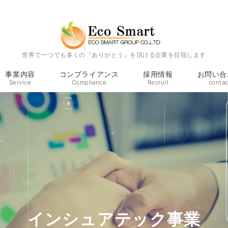
世界で一つでも多くの『ありがとう』を頂ける企業を目指します
事業内容
コンプライアンス
採用情報
お問い合
Service
Compliance
Recruit
contac
インシュアテック事業