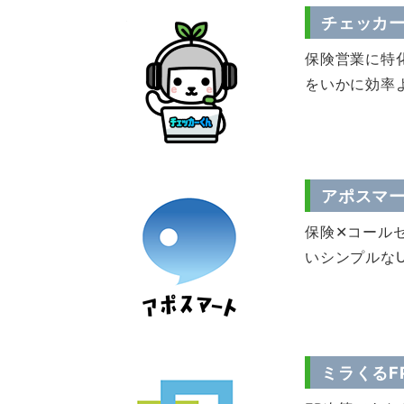
チェッカ
保険営業に特
をいかに効率
アポスマ
保険✕コール
いシンプルな
ミラくるF