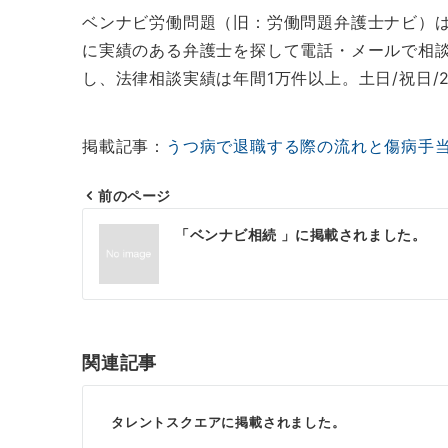
ベンナビ労働問題（旧：労働問題弁護士ナビ）
に実績のある弁護士を探して電話・メールで相談
し、法律相談実績は年間1万件以上。土日/祝日/
掲載記事：
うつ病で退職する際の流れと傷病手
前のページ
投
「ベンナビ相続 」に掲載されました。
稿
ナ
ビ
ゲ
関連記事
ー
シ
タレントスクエアに掲載されました。