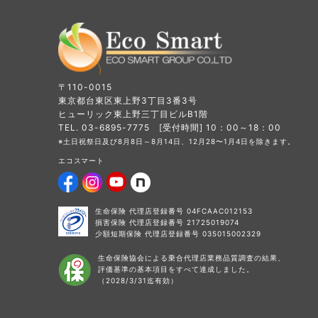
〒110-0015
東京都台東区東上野3丁目3番3号
ヒューリック東上野三丁目ビルB1階
TEL. 03-6895-7775 [受付時間] 10：00～18：00
※土日祝祭日及び8月8日～8月14日、12月28〜1月4日を除きます。
エコスマート
生命保険 代理店登録番号 04FCAAC012153
損害保険 代理店登録番号 21725019074
少額短期保険 代理店登録番号 035015002329
生命保険協会による乗合代理店業務品質調査の結果、
評価基準の基本項目をすべて達成しました。
（2028/3/31迄有効）