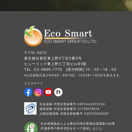
〒110-0015
東京都台東区東上野3丁目3番3号
ヒューリック東上野三丁目ビルB1階
TEL. 03-6895-7775 [受付時間] 10：00～18：00
※土日祝祭日及び8月8日～8月14日、12月28〜1月4日を除きます。
エコスマート
生命保険 代理店登録番号 04FCAAC012153
損害保険 代理店登録番号 21725019074
少額短期保険 代理店登録番号 035015002329
生命保険協会による乗合代理店業務品質調査の結果、
評価基準の基本項目をすべて達成しました。