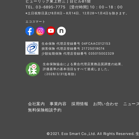
ヒューリック東上野三丁目ビルB1階
TEL. 03-6895-7775 [受付時間] 10：00～18：00
※土日祝祭日及び8月8日～8月14日、12月28〜1月4日を除きます。
エコスマート
生命保険 代理店登録番号 04FCAAC012153
損害保険 代理店登録番号 21725019074
少額短期保険 代理店登録番号 035015002329
生命保険協会による乗合代理店業務品質調査の結果、
評価基準の基本項目をすべて達成しました。
（2028/3/31迄有効）
会社案内
事業内容
採用情報
お問い合わせ
ニュー
無料保険相談予約
©2021. Eco Smart Co.,Ltd. All Rights 