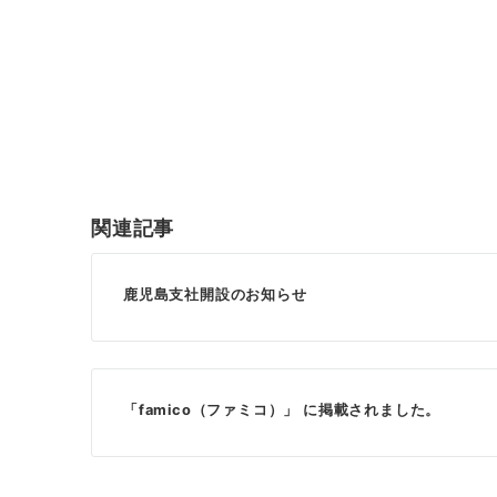
投
稿
ナ
ビ
ゲ
関連記事
ー
シ
鹿児島支社開設のお知らせ
ョ
ン
「famico（ファミコ）」 に掲載されました。