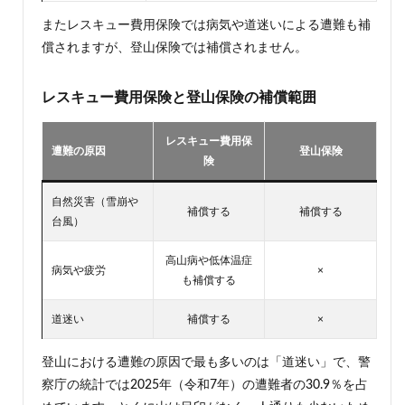
またレスキュー費用保険では病気や道迷いによる遭難も補
償されますが、登山保険では補償されません。
レスキュー費用保険と登山保険の補償範囲
レスキュー費用保
遭難の原因
登山保険
険
自然災害（雪崩や
補償する
補償する
台風）
高山病や低体温症
病気や疲労
×
も補償する
道迷い
補償する
×
登山における遭難の原因で最も多いのは「道迷い」で、警
察庁の統計では2025年（令和7年）の遭難者の30.9％を占