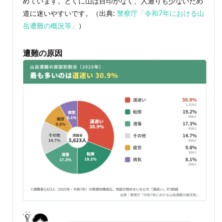
めています。とくに山は目印がなく、人通りも少ないため
道に迷いやすいです。（出典:
警察庁「令和7年における山
岳遭難の概況等」
）
遭難の原因